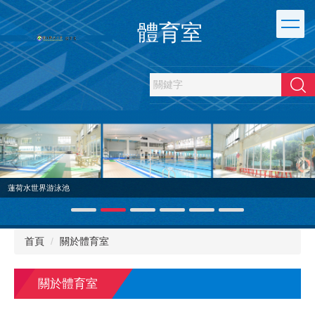
跳
到
體育室
主
要
內
容
搜尋
區
蓮荷水世界游泳池
首頁
關於體育室
關於體育室