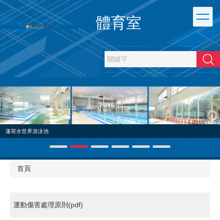
跳
到
體育室
主
要
內
容
搜尋
區
蓮荷水世界游泳池
首頁
運動傷害處理原則(pdf)