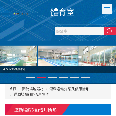
跳
到
體育室
主
要
內
容
搜尋
區
蓮荷水世界游泳池
首頁
關於場地器材
運動場館介紹及借用情形
運動場館(租)借用情形
運動場館(租)借用情形