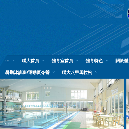
跳
到
主
要
內
容
區
:::
聯大首頁
體育室首頁
體育特色
關於體
暑期泳訓班/運動夏令營
聯大八甲馬拉松