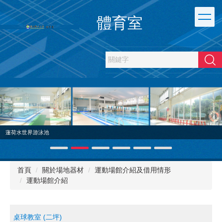
跳
到
體育室
主
要
內
容
搜尋
區
蓮荷水世界游泳池
首頁
關於場地器材
運動場館介紹及借用情形
運動場館介紹
桌球教室 (二坪)